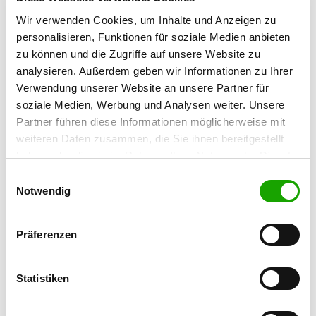
OG - Hockenheim, Dänische Allee
Wir verwenden Cookies, um Inhalte und Anzeigen zu
e.V.
personalisieren, Funktionen für soziale Medien anbieten
Walldorfer Weg
Details
zu können und die Zugriffe auf unsere Website zu
68766 Hockenheim
analysieren. Außerdem geben wir Informationen zu Ihrer
Verwendung unserer Website an unsere Partner für
OG - Kronau e.V.
soziale Medien, Werbung und Analysen weiter. Unsere
Partner führen diese Informationen möglicherweise mit
Im Sportzentrum 5
Details
weiteren Daten zusammen, die Sie ihnen bereitgestellt
76709 Kronau
haben oder die sie im Rahmen Ihrer Nutzung der Dienste
gesammelt haben. Sie geben Einwilligung zu unseren
Einwilligungsauswahl
OG - Obergrombach e.V.
Cookies, wenn Sie unsere Webseite weiterhin nutzen.
Notwendig
Helmsheimerstr. 55
Details
76646 Bruchsal Obergrombach
Präferenzen
OG - Reilingen e.V.
Statistiken
Alte Landstr. B 39
Details
68799 Reilingen