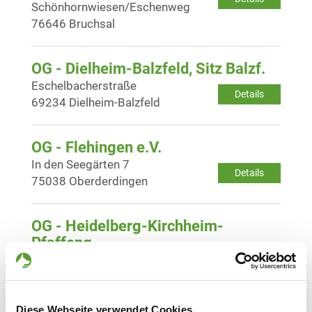
Schönhornwiesen/Eschenweg
76646 Bruchsal
OG - Dielheim-Balzfeld, Sitz Balzf.
Eschelbacherstraße
Details
69234 Dielheim-Balzfeld
OG - Flehingen e.V.
In den Seegärten 7
Details
75038 Oberderdingen
OG - Heidelberg-Kirchheim-
Pfaffeng.
Speyerer Schnauz 2a
Details
69214 Heidelberg
Diese Webseite verwendet Cookies