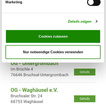
Marketing
OG - St. Leon e.V.
Kronauerstr. 112
Details
68789 St. Leon-Rot
Details zeigen
OG - Steinsberg e.V., Sitz Sinsheim
Cookies zulassen
Schattenhälde
Details
74889 Sinsheim-Weiler
Nur notwendige Cookies verwenden
OG - Untergrombach
Im Brüchle 4
Details
76646 Bruchsal-Untergrombach
OG - Waghäusel e.V.
Bruchsaler Str. 24
Details
68753 Waghäusel