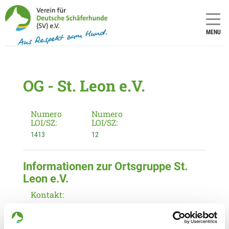
MENU
OG - St. Leon e.V.
Numero
Numero
LOI/SZ:
LOI/SZ:
1413
12
Informationen zur Ortsgruppe St.
Leon e.V.
Kontakt:
Elisabeth Fuller
Meisenweg 7