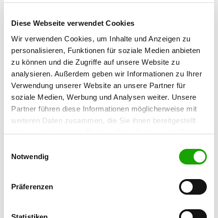
68799 Reilingen
Übungsplatz:
Diese Webseite verwendet Cookies
Kronauerstr. 112
Wir verwenden Cookies, um Inhalte und Anzeigen zu
68789 St. Leon-Rot
personalisieren, Funktionen für soziale Medien anbieten
Handy:
zu können und die Zugriffe auf unsere Website zu
0176 31682849
analysieren. Außerdem geben wir Informationen zu Ihrer
Verwendung unserer Website an unsere Partner für
E-Mail:
soziale Medien, Werbung und Analysen weiter. Unsere
og-st.leon@freenet.de
Partner führen diese Informationen möglicherweise mit
weiteren Daten zusammen, die Sie ihnen bereitgestellt
Homepage:
haben oder die sie im Rahmen Ihrer Nutzung der Dienste
www.svog-stleon.de
gesammelt haben. Sie geben Einwilligung zu unseren
Einwilligungsauswahl
Cookies, wenn Sie unsere Webseite weiterhin nutzen.
Angebot:
Notwendig
Faehrte, Unterordnung, Schutzdienst,
Ringtraining
Präferenzen
Übungszeiten im Sommer:
Statistiken
Donnerstag
18:00 h - 21:00 h