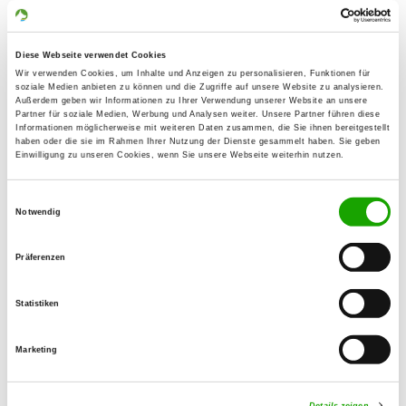
68799 Reilingen
Übungsplatz:
Diese Webseite verwendet Cookies
Alte Landstr. B 39
Wir verwenden Cookies, um Inhalte und Anzeigen zu personalisieren, Funktionen für
68799 Reilingen
soziale Medien anbieten zu können und die Zugriffe auf unsere Website zu analysieren.
Außerdem geben wir Informationen zu Ihrer Verwendung unserer Website an unsere
Handy:
Partner für soziale Medien, Werbung und Analysen weiter. Unsere Partner führen diese
Informationen möglicherweise mit weiteren Daten zusammen, die Sie ihnen bereitgestellt
01725371601
haben oder die sie im Rahmen Ihrer Nutzung der Dienste gesammelt haben. Sie geben
Einwilligung zu unseren Cookies, wenn Sie unsere Webseite weiterhin nutzen.
E-Mail:
l.dirks@outlook.de
Einwilligungsauswahl
Notwendig
Angebot:
Welpenspielstunde, Junghundgruppe,
Präferenzen
Erziehungskurse, Faehrte, Schutzdienst,
Ringtraining, Parcour, Spiel & Spaß
Statistiken
Übungszeiten im Sommer:
Marketing
Mittwoch
17:00 h - 22:00 h
Details zeigen