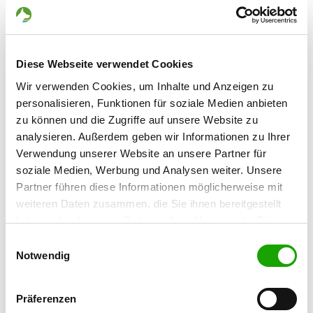
75038 Oberderdingen
Übungsplatz:
In den Seegärten 7
75038 Oberderdingen
Diese Webseite verwendet Cookies
Handy:
Wir verwenden Cookies, um Inhalte und Anzeigen zu
015152023938
personalisieren, Funktionen für soziale Medien anbieten
zu können und die Zugriffe auf unsere Website zu
E-Mail:
analysieren. Außerdem geben wir Informationen zu Ihrer
info@SV-OG-Flehingen.de
Verwendung unserer Website an unsere Partner für
soziale Medien, Werbung und Analysen weiter. Unsere
Homepage:
Partner führen diese Informationen möglicherweise mit
www.sv-og-flehingen.de
weiteren Daten zusammen, die Sie ihnen bereitgestellt
haben oder die sie im Rahmen Ihrer Nutzung der Dienste
Angebot:
gesammelt haben. Sie geben Einwilligung zu unseren
Einwilligungsauswahl
Welpenspielstunde, Junghundgruppe,
Cookies, wenn Sie unsere Webseite weiterhin nutzen.
Notwendig
Faehrte, Unterordnung, Schutzdienst
Übungszeiten im Sommer:
Präferenzen
Montag
from 17:00 h