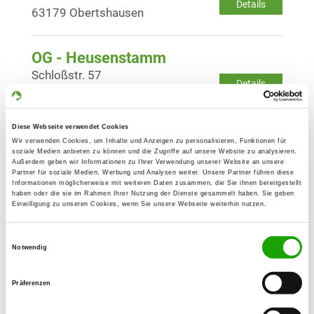
Details
63179 Obertshausen
OG - Heusenstamm
Schloßstr. 57
Details
63150 Heusenstamm
Diese Webseite verwendet Cookies
OG - Hofheim/Ts. e.V.
Wir verwenden Cookies, um Inhalte und Anzeigen zu personalisieren, Funktionen für
Wickerer Weg 9
soziale Medien anbieten zu können und die Zugriffe auf unsere Website zu analysieren.
Details
Außerdem geben wir Informationen zu Ihrer Verwendung unserer Website an unsere
65719 Hofheim/Diedenbergen
Partner für soziale Medien, Werbung und Analysen weiter. Unsere Partner führen diese
Informationen möglicherweise mit weiteren Daten zusammen, die Sie ihnen bereitgestellt
haben oder die sie im Rahmen Ihrer Nutzung der Dienste gesammelt haben. Sie geben
Einwilligung zu unseren Cookies, wenn Sie unsere Webseite weiterhin nutzen.
OG - Kriftel
Auf der Hohlmauer 7
Einwilligungsauswahl
Details
65830 Kriftel
Notwendig
Präferenzen
OG - Maintal
Im Linnen