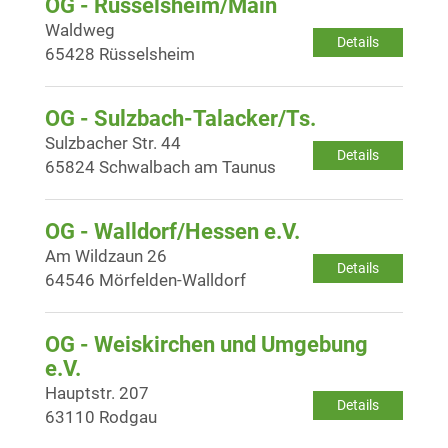
OG - Rüsselsheim/Main
Waldweg
Details
65428 Rüsselsheim
OG - Sulzbach-Talacker/Ts.
Sulzbacher Str. 44
Details
65824 Schwalbach am Taunus
OG - Walldorf/Hessen e.V.
Am Wildzaun 26
Details
64546 Mörfelden-Walldorf
OG - Weiskirchen und Umgebung
e.V.
Hauptstr. 207
Details
63110 Rodgau