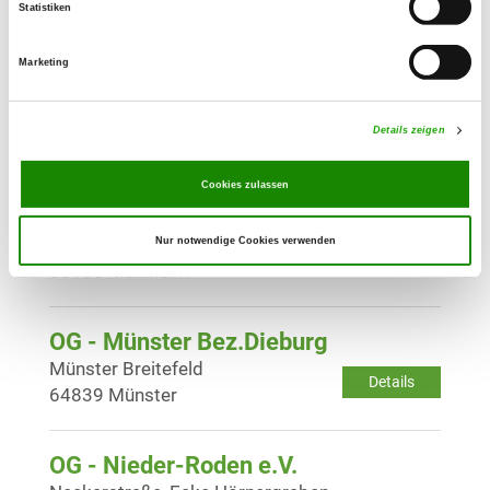
Statistiken
Details
63477 Maintal-Dörnigheim
Marketing
OG - Mörfelden e.V.
Am Alten Gerauer Weg 19
Details zeigen
Details
64546 Mörfelden-Walldorf
Cookies zulassen
OG - Mühlheim/Main
Spessartstr. 155
Nur notwendige Cookies verwenden
Details
63165 Mühlheim
OG - Münster Bez.Dieburg
Münster Breitefeld
Details
64839 Münster
OG - Nieder-Roden e.V.