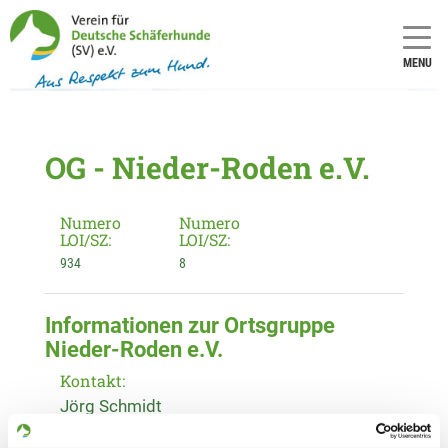
MENU
OG - Nieder-Roden e.V.
Numero
Numero
LOI/SZ:
LOI/SZ:
934
8
Informationen zur Ortsgruppe
Nieder-Roden e.V.
Kontakt:
Jörg Schmidt
Am Wiesengrund 20