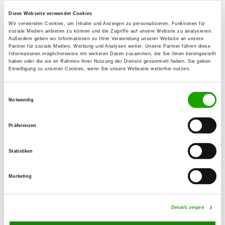
63110 Rodgau
Diese Webseite verwendet Cookies
Übungsplatz:
Wir verwenden Cookies, um Inhalte und Anzeigen zu personalisieren, Funktionen für
soziale Medien anbieten zu können und die Zugriffe auf unsere Website zu analysieren.
Neckarstraße, Ecke Hörnergraben
Außerdem geben wir Informationen zu Ihrer Verwendung unserer Website an unsere
63110 Nieder-Roden
Partner für soziale Medien, Werbung und Analysen weiter. Unsere Partner führen diese
Informationen möglicherweise mit weiteren Daten zusammen, die Sie ihnen bereitgestellt
Numero di telefono:
haben oder die sie im Rahmen Ihrer Nutzung der Dienste gesammelt haben. Sie geben
Einwilligung zu unseren Cookies, wenn Sie unsere Webseite weiterhin nutzen.
06106 649398
Handy:
Einwilligungsauswahl
Notwendig
0160 96604047
E-Mail:
Präferenzen
kreuzwiese@t-online.de
Statistiken
Angebot:
IPO
Marketing
Übungszeiten im Sommer:
Details zeigen
Mittwoch
18:00 h - 22:00 h