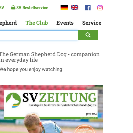
SV
SV-Bestellservice
epherd
The Club
Events
Service
The German Shepherd Dog - companion
in everyday life
We hope you enjoy watching!