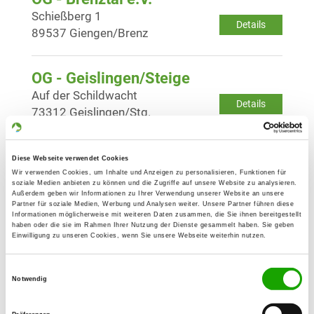
Schießberg 1
Details
89537 Giengen/Brenz
OG - Geislingen/Steige
Auf der Schildwacht
Details
73312 Geislingen/Stg.
OG - Heidenheim/Brenz e.V.
Diese Webseite verwendet Cookies
In der Täsch 10
Wir verwenden Cookies, um Inhalte und Anzeigen zu personalisieren, Funktionen für
Details
soziale Medien anbieten zu können und die Zugriffe auf unsere Website zu analysieren.
89520 Heidenheim
Außerdem geben wir Informationen zu Ihrer Verwendung unserer Website an unsere
Partner für soziale Medien, Werbung und Analysen weiter. Unsere Partner führen diese
Informationen möglicherweise mit weiteren Daten zusammen, die Sie ihnen bereitgestellt
haben oder die sie im Rahmen Ihrer Nutzung der Dienste gesammelt haben. Sie geben
OG - Herbrechtingen 73
Einwilligung zu unseren Cookies, wenn Sie unsere Webseite weiterhin nutzen.
Unter der Lehmgrube 1
Details
89542 Herbrechtingen
Einwilligungsauswahl
Notwendig