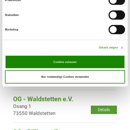
OG - Lauchheim e.V.
Präferenzen
Gromberger Heide
Details
73466 Lauchheim
Statistiken
Marketing
OG - Schwäbisch-Gmünd e.V.
Lange Gasse
Details
73527 Herlikofen
Details zeigen
Cookies zulassen
OG - Süssen und Umgebung e.V.
Fehlwiesen 1
Details
Nur notwendige Cookies verwenden
73079 Süßen
OG - Waldstetten e.V.
Osang 1
Details
73550 Waldstetten