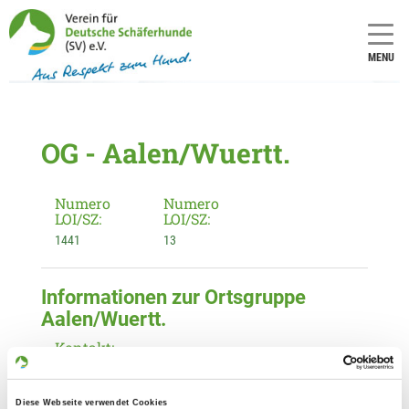
MENU
OG - Aalen/Wuertt.
Numero
Numero
LOI/SZ:
LOI/SZ:
1441
13
Informationen zur Ortsgruppe
Aalen/Wuertt.
Kontakt:
Karl-Heinz Meier
Im Bühl 2/2
Diese Webseite verwendet Cookies