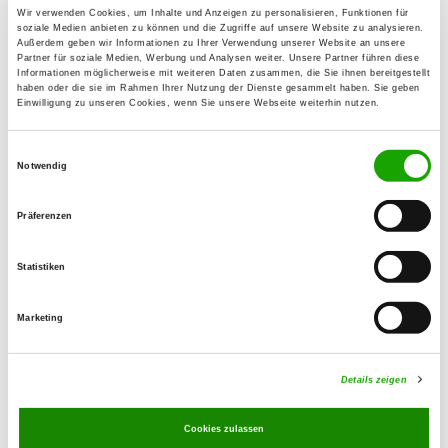
73432 Aalen
Wir verwenden Cookies, um Inhalte und Anzeigen zu personalisieren, Funktionen für
soziale Medien anbieten zu können und die Zugriffe auf unsere Website zu analysieren.
Übungsplatz:
Außerdem geben wir Informationen zu Ihrer Verwendung unserer Website an unsere
Partner für soziale Medien, Werbung und Analysen weiter. Unsere Partner führen diese
Holzfeld 1
Informationen möglicherweise mit weiteren Daten zusammen, die Sie ihnen bereitgestellt
73432 Aalen-Brastelburg
haben oder die sie im Rahmen Ihrer Nutzung der Dienste gesammelt haben. Sie geben
Einwilligung zu unseren Cookies, wenn Sie unsere Webseite weiterhin nutzen.
Numero di telefono:
07361 88529
Einwilligungsauswahl
Notwendig
E-Mail:
karl-heinz-meier@gmx.de
Präferenzen
Angebot:
Statistiken
Unterordnung, Schutzdienst
Marketing
Übungszeiten im Sommer:
Samstag
15:00 h - 19:00 h
Details zeigen
Sonntag
10:00 h - 14:00 h
Cookies zulassen
Übungszeiten im Winter: