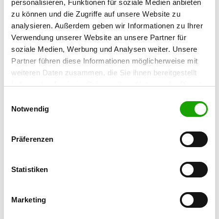
personalisieren, Funktionen für soziale Medien anbieten
89568 Hermaringen
zu können und die Zugriffe auf unsere Website zu
Übungsplatz:
analysieren. Außerdem geben wir Informationen zu Ihrer
Schießberg 1
Verwendung unserer Website an unsere Partner für
89537 Giengen/Brenz
soziale Medien, Werbung und Analysen weiter. Unsere
E-Mail:
Partner führen diese Informationen möglicherweise mit
svogbrenztal@web.de
weiteren Daten zusammen, die Sie ihnen bereitgestellt
haben oder die sie im Rahmen Ihrer Nutzung der Dienste
Angebot:
gesammelt haben. Sie geben Einwilligung zu unseren
Einwilligungsauswahl
Welpenspielstunde, Junghundgruppe,
Cookies, wenn Sie unsere Webseite weiterhin nutzen.
Notwendig
Erziehungskurse, Unterordnung, Agility,
RallyObedience
Präferenzen
Übungszeiten im Sommer:
Mittwoch
17:30 h - 18:30 h
Statistiken
Freitag
17:00 h - 20:00 h
Marketing
Sonntag
10:00 h - 12:00 h