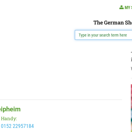
MY 
The German Sh
eipheim
Handy:
0152 22957184