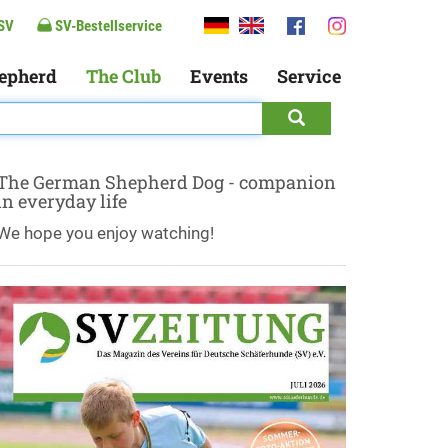
SV
SV-Bestellservice
epherd
The Club
Events
Service
The German Shepherd Dog - companion
in everyday life
We hope you enjoy watching!