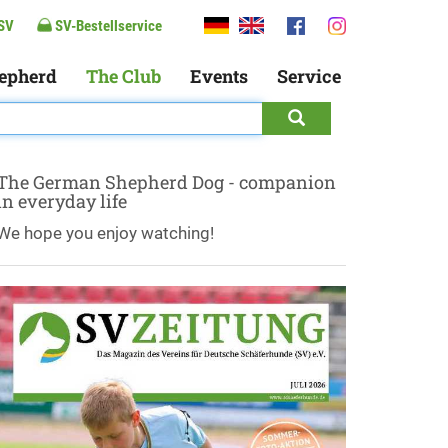
SV
SV-Bestellservice
epherd
The Club
Events
Service
The German Shepherd Dog - companion
in everyday life
We hope you enjoy watching!