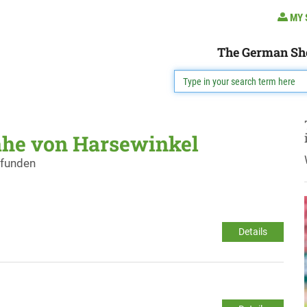
MY 
The German Sh
ähe von Harsewinkel
efunden
Details