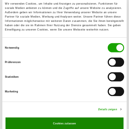
59557 Lippstadt
Wir verwenden Cookies, um Inhalte und Anzeigen zu personalisieren, Funktionen für
soziale Medien anbieten zu können und die Zugriffe auf unsere Website zu analysieren.
Übungsplatz:
Außerdem geben wir Informationen zu Ihrer Verwendung unserer Website an unsere
Partner für soziale Medien, Werbung und Analysen weiter. Unsere Partner führen diese
Am Jägerheim/Am Postdamm
Informationen möglicherweise mit weiteren Daten zusammen, die Sie ihnen bereitgestellt
33378 Rheda-Wiedenbrück
haben oder die sie im Rahmen Ihrer Nutzung der Dienste gesammelt haben. Sie geben
Einwilligung zu unseren Cookies, wenn Sie unsere Webseite weiterhin nutzen.
Handy:
0170 2120404
Einwilligungsauswahl
Notwendig
E-Mail:
gruenpark@gmx.net
Präferenzen
Angebot:
Statistiken
Rettungshunde
Marketing
Übungszeiten im Sommer:
Freitag
16:00 h - 19:30 h
Details zeigen
Samstag
16:00 h - 19:30 h
Cookies zulassen
Übungszeiten im Winter: