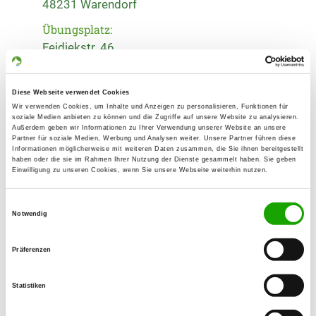
48231 Warendorf
Übungsplatz:
Feidiekstr. 46
48231 Warendorf
Handy:
Diese Webseite verwendet Cookies
017639909907
Wir verwenden Cookies, um Inhalte und Anzeigen zu personalisieren, Funktionen für
soziale Medien anbieten zu können und die Zugriffe auf unsere Website zu analysieren.
Außerdem geben wir Informationen zu Ihrer Verwendung unserer Website an unsere
E-Mail:
Partner für soziale Medien, Werbung und Analysen weiter. Unsere Partner führen diese
info@sv-og-freckenhorst.de
Informationen möglicherweise mit weiteren Daten zusammen, die Sie ihnen bereitgestellt
haben oder die sie im Rahmen Ihrer Nutzung der Dienste gesammelt haben. Sie geben
Einwilligung zu unseren Cookies, wenn Sie unsere Webseite weiterhin nutzen.
Homepage:
www.sv-og-freckenhorst.de/
Einwilligungsauswahl
Notwendig
Übungszeiten im Sommer:
Präferenzen
Dienstag
16:00 h - 18:00 h
Statistiken
Mittwoch
17:00 h - 18:30 h