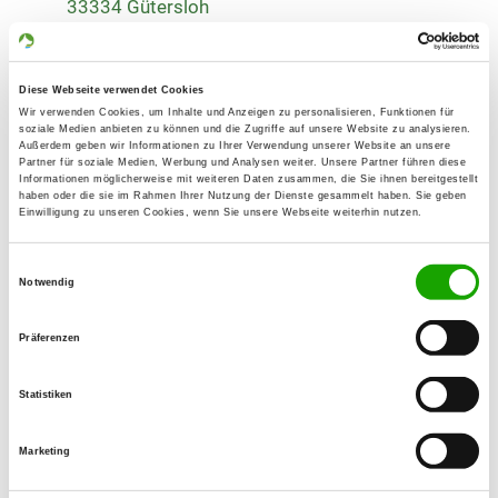
33334 Gütersloh
Übungsplatz:
Buxelstr. 60
Diese Webseite verwendet Cookies
33334 Gütersloh
Wir verwenden Cookies, um Inhalte und Anzeigen zu personalisieren, Funktionen für
Handy:
soziale Medien anbieten zu können und die Zugriffe auf unsere Website zu analysieren.
Außerdem geben wir Informationen zu Ihrer Verwendung unserer Website an unsere
0170 3087566
Partner für soziale Medien, Werbung und Analysen weiter. Unsere Partner führen diese
Informationen möglicherweise mit weiteren Daten zusammen, die Sie ihnen bereitgestellt
haben oder die sie im Rahmen Ihrer Nutzung der Dienste gesammelt haben. Sie geben
E-Mail:
Einwilligung zu unseren Cookies, wenn Sie unsere Webseite weiterhin nutzen.
ginakastrup@t-online.de
Einwilligungsauswahl
Angebot:
Notwendig
Faehrte, Unterordnung, Schutzdienst
Präferenzen
Übungszeiten im Sommer:
Dienstag
16:30 h - 19:30 h
Statistiken
Donnerstag
16:30 h - 19:30 h
Marketing
Samstag
15:30 h - 19:00 h