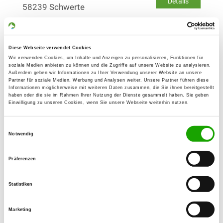
Details
58239 Schwerte
OG - Gevelsberg e.V.
Diese Webseite verwendet Cookies
Kreuzweg
Details
Wir verwenden Cookies, um Inhalte und Anzeigen zu personalisieren, Funktionen für
58285 Gevelsberg
soziale Medien anbieten zu können und die Zugriffe auf unsere Website zu analysieren.
Außerdem geben wir Informationen zu Ihrer Verwendung unserer Website an unsere
Partner für soziale Medien, Werbung und Analysen weiter. Unsere Partner führen diese
Informationen möglicherweise mit weiteren Daten zusammen, die Sie ihnen bereitgestellt
OG - Hagen-Vorhalle
haben oder die sie im Rahmen Ihrer Nutzung der Dienste gesammelt haben. Sie geben
Einwilligung zu unseren Cookies, wenn Sie unsere Webseite weiterhin nutzen.
Freiher von Stein Str.
Details
58089 Hagen
Einwilligungsauswahl
Notwendig
OG - Hagen-Haspe
Präferenzen
Schülinghauser Str. 8
Details
58135 Hagen
Statistiken
OG - Oestrich-Hagen 1912
Marketing
Honselweg 2