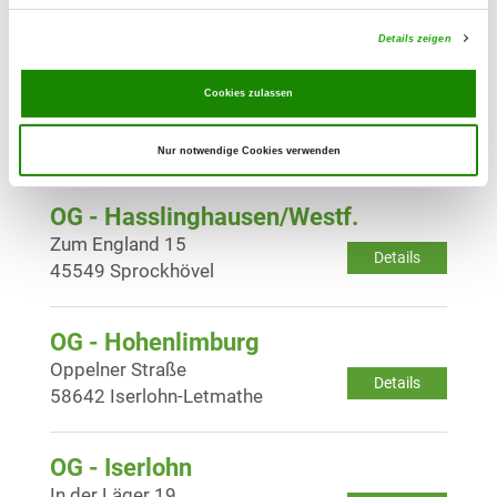
Details
58642 Iserlohn
Details zeigen
OG - Halver
Cookies zulassen
Im Rieker Grund 9
Details
58553 Halver
Nur notwendige Cookies verwenden
OG - Hasslinghausen/Westf.
Zum England 15
Details
45549 Sprockhövel
OG - Hohenlimburg
Oppelner Straße
Details
58642 Iserlohn-Letmathe
OG - Iserlohn
In der Läger 19