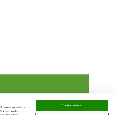
Cookies zulassen
Data Privacy declaration
auf unsere Website zu
rochures,
Contact
Analysen weiter.