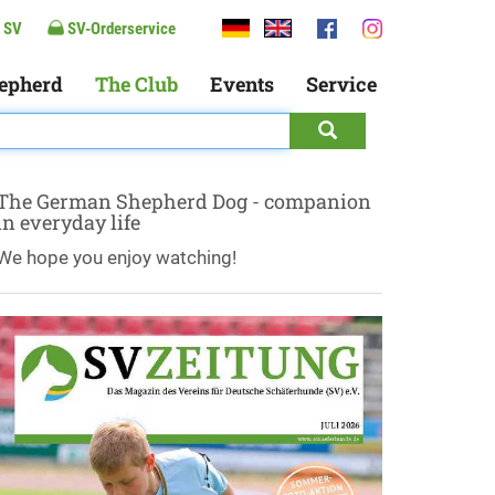
 SV
SV-Orderservice
epherd
The Club
Events
Service
The German Shepherd Dog - companion
in everyday life
We hope you enjoy watching!