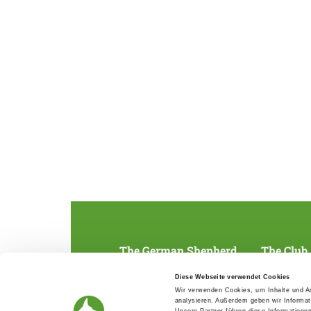
The German Shepherd
The Club
Everything about the breed
Structur
Diese Webseite verwendet Cookies
Breeding and upbringing
SV magazine
Wir verwenden Cookies, um Inhalte und An
Activ with dog
Local groups
analysieren. Außerdem geben wir Informat
Helper and saviour
Youth