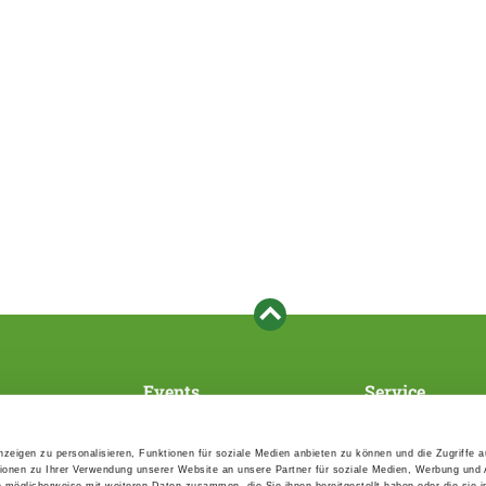
Events
Service
Association's main events
Become a member
Supra-regional events VDH/FCI
Paymentsystem
zeigen zu personalisieren, Funktionen für soziale Medien anbieten zu können und die Zugriffe 
Events calender
Forms, information b
ionen zu Ihrer Verwendung unserer Website an unsere Partner für soziale Medien, Werbung und 
directories