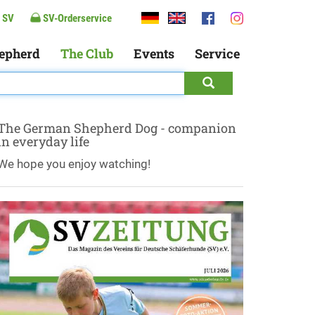
 SV
SV-Orderservice
epherd
The Club
Events
Service
The German Shepherd Dog - companion
in everyday life
We hope you enjoy watching!