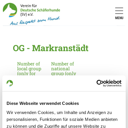
MENU
OG - Markranstädt
Number of
Number of
local group
national
(only for
group (only
applicants
for
in
applicants
Germany):
in
Germany):
2135
18
Diese Webseite verwendet Cookies
Wir verwenden Cookies, um Inhalte und Anzeigen zu
Information about the local group
personalisieren, Funktionen für soziale Medien anbieten
Contact:
zu können und die Zugriffe auf unsere Website zu