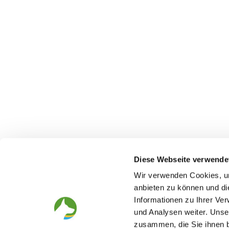
Diese Webseite verwende
Wir verwenden Cookies, um
anbieten zu können und di
Informationen zu Ihrer Ve
The German Shepherd
The Club
und Analysen weiter. Unse
Everything about the breed
Structur
zusammen, die Sie ihnen b
Breeding and upbringing
SV magazine