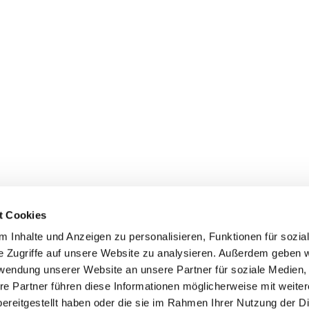
t Cookies
 Inhalte und Anzeigen zu personalisieren, Funktionen für sozia
e Zugriffe auf unsere Website zu analysieren. Außerdem geben w
rwendung unserer Website an unsere Partner für soziale Medien
Events
Service
re Partner führen diese Informationen möglicherweise mit weite
Association's main events
Become a member
ereitgestellt haben oder die sie im Rahmen Ihrer Nutzung der D
Supra-regional events VDH/FCI
Paymentsystem