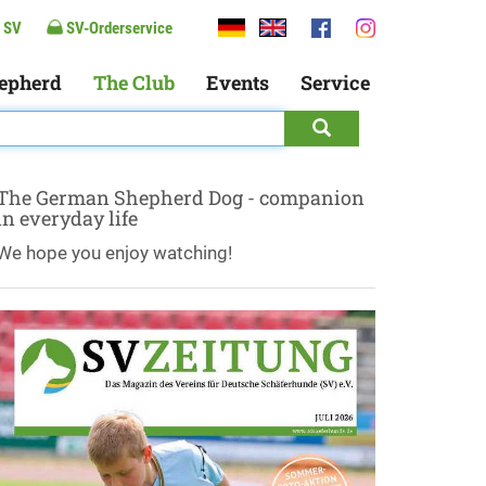
 SV
SV-Orderservice
epherd
The Club
Events
Service
The German Shepherd Dog - companion
in everyday life
We hope you enjoy watching!