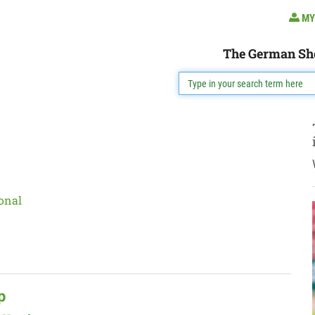
MY
The German Sh
onal
p