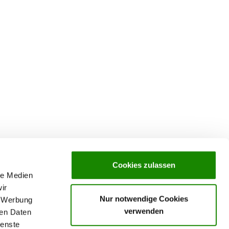
Cookies zulassen
le Medien
ir
Nur notwendige Cookies
, Werbung
verwenden
ren Daten
ienste