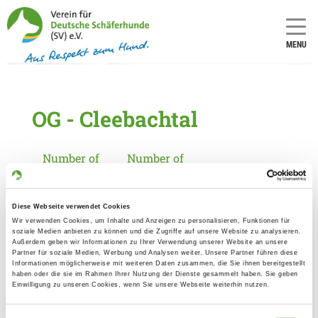
MENU
OG - Cleebachtal
Number of
Number of
local group
national
(only for
group (only
applicants
for
in
applicants
Diese Webseite verwendet Cookies
Germany):
in
Wir verwenden Cookies, um Inhalte und Anzeigen zu personalisieren, Funktionen für
Germany):
soziale Medien anbieten zu können und die Zugriffe auf unsere Website zu analysieren.
847
Außerdem geben wir Informationen zu Ihrer Verwendung unserer Website an unsere
8
Partner für soziale Medien, Werbung und Analysen weiter. Unsere Partner führen diese
Informationen möglicherweise mit weiteren Daten zusammen, die Sie ihnen bereitgestellt
haben oder die sie im Rahmen Ihrer Nutzung der Dienste gesammelt haben. Sie geben
Einwilligung zu unseren Cookies, wenn Sie unsere Webseite weiterhin nutzen.
Information about the local group
Contact: