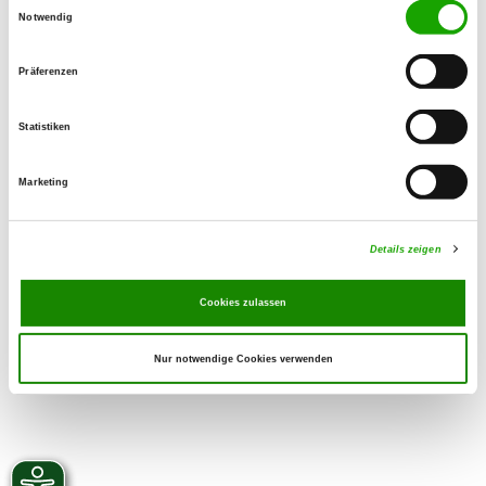
Einwilligungsauswahl
Steffen Wolfgang Bork
Notwendig
Auf dem Hüttenberg 9
35428 Langgöns-Niederkleen
Präferenzen
Phone:
Statistiken
06447 9233203
E-Mail:
Marketing
og-cleebachtal@bork.de
Details zeigen
Cookies zulassen
Nur notwendige Cookies verwenden