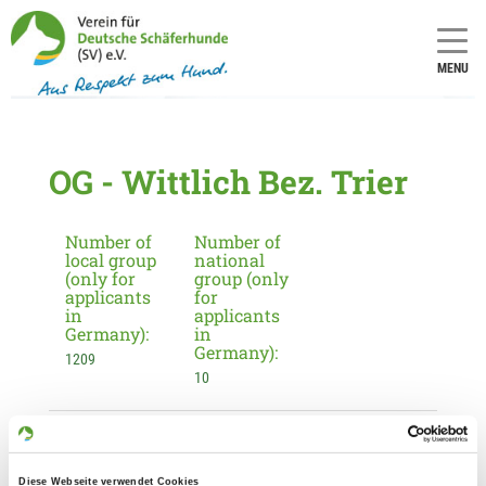
MENU
OG - Wittlich Bez. Trier
Number of
Number of
local group
national
(only for
group (only
applicants
for
in
applicants
Germany):
in
Germany):
1209
10
Information about the local group
Contact:
Diese Webseite verwendet Cookies