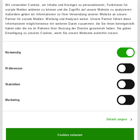
Theo Kaiser
Wir verwenden Cookies, um Inhalte und Anzeigen zu personalisieren, Funktionen für
soziale Medien anbieten zu können und die Zugriffe auf unsere Website zu analysieren.
Am Ehrenmal 5
Außerdem geben wir Informationen zu Ihrer Verwendung unserer Website an unsere
Partner für soziale Medien, Werbung und Analysen weiter. Unsere Partner führen diese
54492 Erden
Informationen möglicherweise mit weiteren Daten zusammen, die Sie ihnen bereitgestellt
haben oder die sie im Rahmen Ihrer Nutzung der Dienste gesammelt haben. Sie geben
Training ground:
Einwilligung zu unseren Cookies, wenn Sie unsere Webseite weiterhin nutzen.
Altricher Weg
54516 Wittlich
Einwilligungsauswahl
Notwendig
Handy:
0152 09841301
Präferenzen
E-Mail:
Statistiken
theo-marion@web.de
Marketing
Exercise times in summer:
Thursday
19:00 h - 22:00 h
Details zeigen
Sunday
09:00 h - 13:00 h
Cookies zulassen
Exercise times in winter: