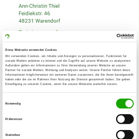
Ann-Christin Thiel
Feidiekstr. 46
48231 Warendorf
Training ground:
Feidiekstr. 46
48231 Warendorf
Diese Webseite verwendet Cookies
Handy:
Wir verwenden Cookies, um Inhalte und Anzeigen zu personalisieren, Funktionen für
soziale Medien anbieten zu können und die Zugriffe auf unsere Website zu analysieren.
017639909907
Außerdem geben wir Informationen zu Ihrer Verwendung unserer Website an unsere
Partner für soziale Medien, Werbung und Analysen weiter. Unsere Partner führen diese
Informationen möglicherweise mit weiteren Daten zusammen, die Sie ihnen bereitgestellt
E-Mail:
haben oder die sie im Rahmen Ihrer Nutzung der Dienste gesammelt haben. Sie geben
info@sv-og-freckenhorst.de
Einwilligung zu unseren Cookies, wenn Sie unsere Webseite weiterhin nutzen.
Homepage:
Einwilligungsauswahl
Notwendig
www.sv-og-freckenhorst.de/
Präferenzen
Exercise times in summer:
Tuesday
16:00 h - 18:00 h
Statistiken