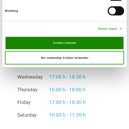
Wednesday
17:00 h - 18:30 h
Marketing
Thursday
16:00 h - 18:00 h
Details zeigen
Friday
17:00 h - 18:30 h
Cookies zulassen
Saturday
10:00 h - 11:30 h
Exercise times in winter:
Nur notwendige Cookies verwenden
Tuesday
16:00 h - 18:00 h
Wednesday
17:00 h - 18:30 h
Thursday
16:00 h - 18:00 h
Friday
17:00 h - 18:30 h
Saturday
10:00 h - 11:30 h