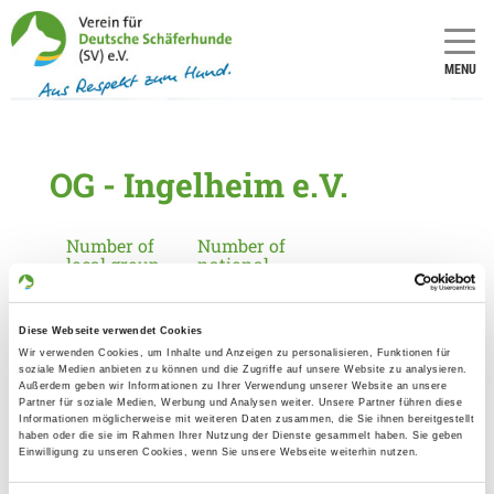
MENU
OG - Ingelheim e.V.
Number of
Number of
local group
national
(only for
group (only
applicants
for
in
applicants
Diese Webseite verwendet Cookies
Germany):
in
Germany):
Wir verwenden Cookies, um Inhalte und Anzeigen zu personalisieren, Funktionen für
1113
soziale Medien anbieten zu können und die Zugriffe auf unsere Website zu analysieren.
10
Außerdem geben wir Informationen zu Ihrer Verwendung unserer Website an unsere
Partner für soziale Medien, Werbung und Analysen weiter. Unsere Partner führen diese
Informationen möglicherweise mit weiteren Daten zusammen, die Sie ihnen bereitgestellt
haben oder die sie im Rahmen Ihrer Nutzung der Dienste gesammelt haben. Sie geben
Information about the local group
Einwilligung zu unseren Cookies, wenn Sie unsere Webseite weiterhin nutzen.
Contact: