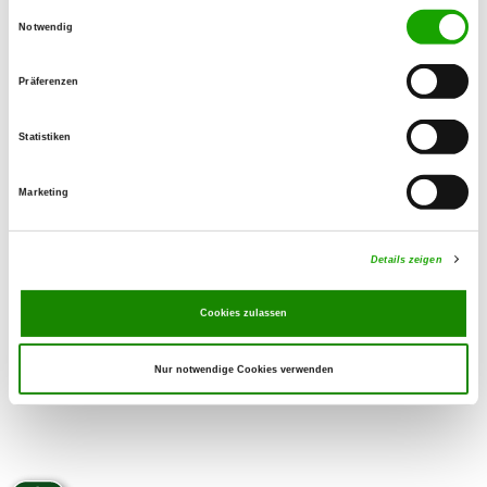
Einwilligungsauswahl
Dirk Meyer
Notwendig
St.-Kilian-Str. 28
55218 Ingelheim
Präferenzen
Training ground:
Konrad-Adenauer-Str. 60
Statistiken
55218 Ingelheim
E-Mail:
Marketing
dirkmeyer2000@yahoo.de
Details zeigen
Cookies zulassen
Nur notwendige Cookies verwenden