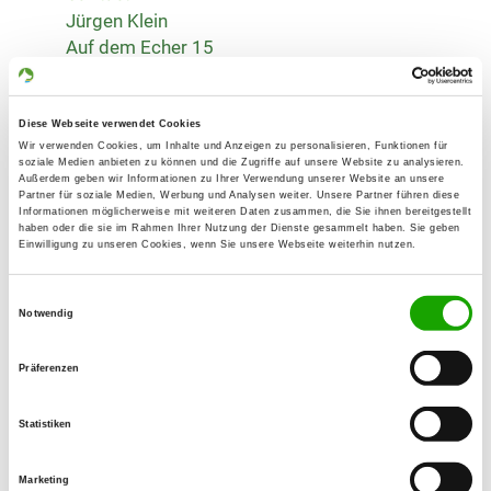
Jürgen Klein
Auf dem Echer 15
66571 Eppelborn
Training ground:
Diese Webseite verwendet Cookies
Am Ende der Dorfstr.
Wir verwenden Cookies, um Inhalte und Anzeigen zu personalisieren, Funktionen für
66292 Riegelsberg
soziale Medien anbieten zu können und die Zugriffe auf unsere Website zu analysieren.
Außerdem geben wir Informationen zu Ihrer Verwendung unserer Website an unsere
Phone:
Partner für soziale Medien, Werbung und Analysen weiter. Unsere Partner führen diese
Informationen möglicherweise mit weiteren Daten zusammen, die Sie ihnen bereitgestellt
06806 869785
haben oder die sie im Rahmen Ihrer Nutzung der Dienste gesammelt haben. Sie geben
Einwilligung zu unseren Cookies, wenn Sie unsere Webseite weiterhin nutzen.
Handy:
0175 9836014
Einwilligungsauswahl
Notwendig
E-Mail:
Präferenzen
schaeferhunde-klein@web.de
Offer:
Statistiken
Junghundgruppe, Faehrte, Unterordnung,
Schutzdienst
Marketing