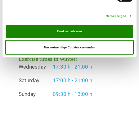
Exercise times in summer:
Details zeigen
Wednesday
17:30 h - 21:00 h
Saturday
17:00 h - 21:00 h
Cookies zulassen
Sunday
09:30 h - 13:00 h
Nur notwendige Cookies verwenden
Exercise times in winter:
Wednesday
17:30 h - 21:00 h
Saturday
17:00 h - 21:00 h
Sunday
09:30 h - 13:00 h