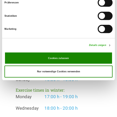
Offer:
Präferenzen
Unterordnung, Agility, RallyObedience,
Hoopers
Statistiken
Exercise times in summer:
Marketing
Monday
17:00 h - 19:00 h
Wednesday
18:00 h - 20:00 h
Details zeigen
Thursday
16:00 h - 18:00 h
Cookies zulassen
Saturday
14:00 h - 16:00 h
Nur notwendige Cookies verwenden
Sunday
10:00 h - 13:00 h
Exercise times in winter:
Monday
17:00 h - 19:00 h
Wednesday
18:00 h - 20:00 h