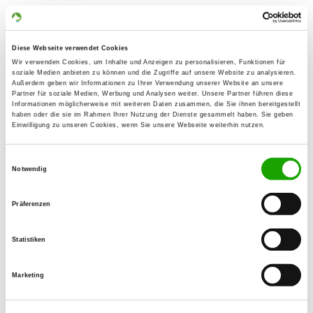
Klaus Eismann
Hauptstr. 191 a
09221 Neukirchen
Diese Webseite verwendet Cookies
Wir verwenden Cookies, um Inhalte und Anzeigen zu personalisieren, Funktionen für
Training ground:
soziale Medien anbieten zu können und die Zugriffe auf unsere Website zu analysieren.
Außerdem geben wir Informationen zu Ihrer Verwendung unserer Website an unsere
Zum Gewerbepark
Partner für soziale Medien, Werbung und Analysen weiter. Unsere Partner führen diese
09221 Neukirchen
Informationen möglicherweise mit weiteren Daten zusammen, die Sie ihnen bereitgestellt
haben oder die sie im Rahmen Ihrer Nutzung der Dienste gesammelt haben. Sie geben
Phone:
Einwilligung zu unseren Cookies, wenn Sie unsere Webseite weiterhin nutzen.
0371 221894
Einwilligungsauswahl
Notwendig
Fax:
0371 221894
Präferenzen
E-Mail:
kl.eismann.ke@gmail.com
Statistiken
Offer:
Marketing
Faehrte, Unterordnung, Schutzdienst,
Ringtraining