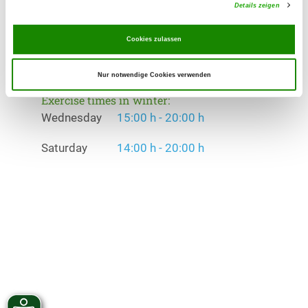
Details zeigen
Exercise times in summer:
Wednesday
15:00 h - 20:00 h
Cookies zulassen
Saturday
14:00 h - 20:00 h
Nur notwendige Cookies verwenden
Exercise times in winter:
Wednesday
15:00 h - 20:00 h
Saturday
14:00 h - 20:00 h