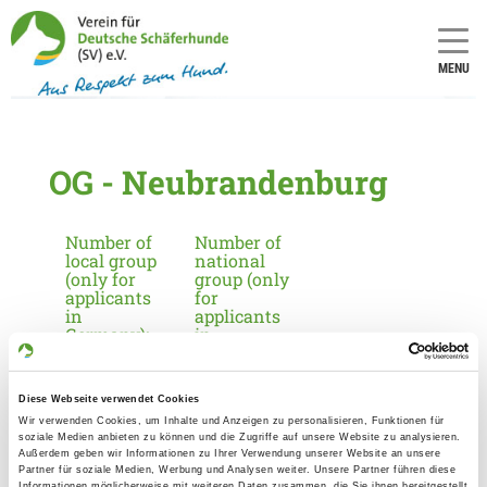
MENU
OG - Neubrandenburg
Number of
Number of
local group
national
(only for
group (only
applicants
for
in
applicants
Germany):
in
Germany):
2043
20
Diese Webseite verwendet Cookies
Wir verwenden Cookies, um Inhalte und Anzeigen zu personalisieren, Funktionen für
soziale Medien anbieten zu können und die Zugriffe auf unsere Website zu analysieren.
Information about the local group
Außerdem geben wir Informationen zu Ihrer Verwendung unserer Website an unsere
Partner für soziale Medien, Werbung und Analysen weiter. Unsere Partner führen diese
Contact:
Informationen möglicherweise mit weiteren Daten zusammen, die Sie ihnen bereitgestellt