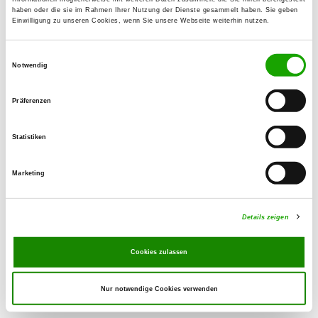
Klaus Kempin
haben oder die sie im Rahmen Ihrer Nutzung der Dienste gesammelt haben. Sie geben
Einwilligung zu unseren Cookies, wenn Sie unsere Webseite weiterhin nutzen.
Radegaststr. 1 A
17033 Neubrandenburg
Einwilligungsauswahl
Notwendig
Training ground:
Baumwallsweg 5
Präferenzen
17034 Neubrandenburg
Phone:
Statistiken
0395 4225065
Handy:
Marketing
01701173976
Details zeigen
E-Mail:
physio.balance@web.de
Cookies zulassen
Nur notwendige Cookies verwenden