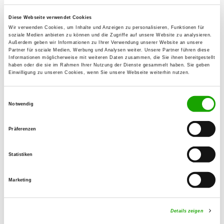
Saskia Fels
Diese Webseite verwendet Cookies
Graf-Arco-Str. 125
Wir verwenden Cookies, um Inhalte und Anzeigen zu personalisieren, Funktionen für
14641 Nauen
soziale Medien anbieten zu können und die Zugriffe auf unsere Website zu analysieren.
Außerdem geben wir Informationen zu Ihrer Verwendung unserer Website an unsere
Training ground:
Partner für soziale Medien, Werbung und Analysen weiter. Unsere Partner führen diese
Informationen möglicherweise mit weiteren Daten zusammen, die Sie ihnen bereitgestellt
Graf - Arco - Straße 125
haben oder die sie im Rahmen Ihrer Nutzung der Dienste gesammelt haben. Sie geben
Einwilligung zu unseren Cookies, wenn Sie unsere Webseite weiterhin nutzen.
14641 Nauen
Phone:
Einwilligungsauswahl
03321 746626
Notwendig
Handy:
Präferenzen
0151 16801479
Statistiken
E-Mail:
saskiafels@aol.com
Marketing
Offer:
Faehrte, Unterordnung, Schutzdienst
Details zeigen