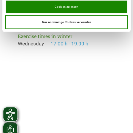
Exercise times in summer:
Cookies zulassen
Wednesday
17:00 h - 19:00 h
Nur notwendige Cookies verwenden
Saturday
10:00 h - 12:00 h
Exercise times in winter:
Wednesday
17:00 h - 19:00 h