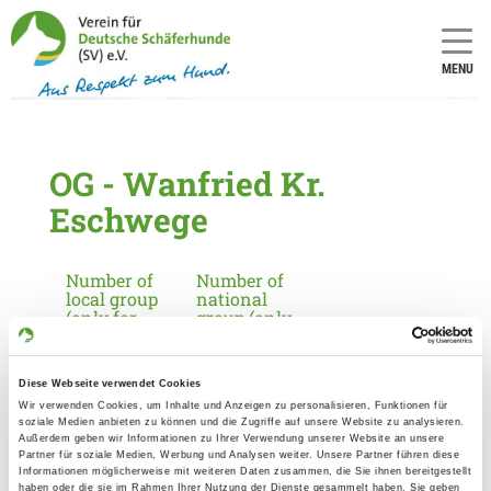
MENU
OG - Wanfried Kr.
Eschwege
Number of
Number of
local group
national
(only for
group (only
applicants
for
in
applicants
Germany):
in
Diese Webseite verwendet Cookies
Germany):
1051
Wir verwenden Cookies, um Inhalte und Anzeigen zu personalisieren, Funktionen für
9
soziale Medien anbieten zu können und die Zugriffe auf unsere Website zu analysieren.
Außerdem geben wir Informationen zu Ihrer Verwendung unserer Website an unsere
Partner für soziale Medien, Werbung und Analysen weiter. Unsere Partner führen diese
Informationen möglicherweise mit weiteren Daten zusammen, die Sie ihnen bereitgestellt
Information about the local group
haben oder die sie im Rahmen Ihrer Nutzung der Dienste gesammelt haben. Sie geben