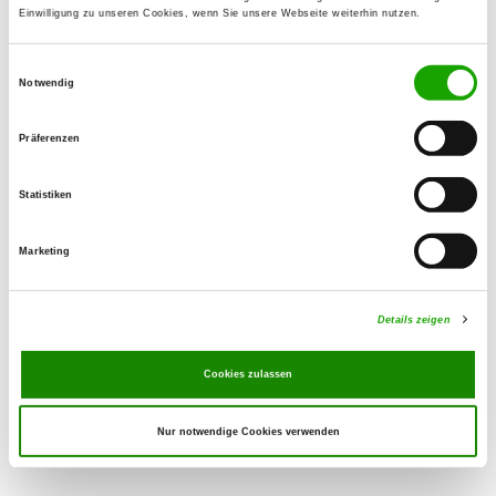
Einwilligung zu unseren Cookies, wenn Sie unsere Webseite weiterhin nutzen.
Contact:
Sascha Döring
Einwilligungsauswahl
Mittelgasse 31
Notwendig
37269 Eschwege
Präferenzen
Training ground:
im Elfengrund
Statistiken
37281 Wanfried
Handy:
Marketing
015752356977
E-Mail:
Details zeigen
ueruoff@t-online.de
Cookies zulassen
Nur notwendige Cookies verwenden