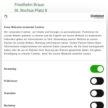
Friedhelm Braun
St. Rochus Platz 8
53894 Mechernich
Training ground:
Diese Webseite verwendet Cookies
Wackerberg 1
Wir verwenden Cookies, um Inhalte und Anzeigen zu personalisieren, Funktionen für
53925 Kall
soziale Medien anbieten zu können und die Zugriffe auf unsere Website zu analysieren.
Außerdem geben wir Informationen zu Ihrer Verwendung unserer Website an unsere
Handy:
Partner für soziale Medien, Werbung und Analysen weiter. Unsere Partner führen diese
Informationen möglicherweise mit weiteren Daten zusammen, die Sie ihnen bereitgestellt
0172 7031899
haben oder die sie im Rahmen Ihrer Nutzung der Dienste gesammelt haben. Sie geben
Einwilligung zu unseren Cookies, wenn Sie unsere Webseite weiterhin nutzen.
E-Mail:
i_holzki@web.de
Einwilligungsauswahl
Notwendig
Homepage:
Präferenzen
sv-og-kall.jimdosite.com
Offer:
Statistiken
Welpenspielstunde, Junghundgruppe,
Erziehungskurse, Schutzdienst
Marketing