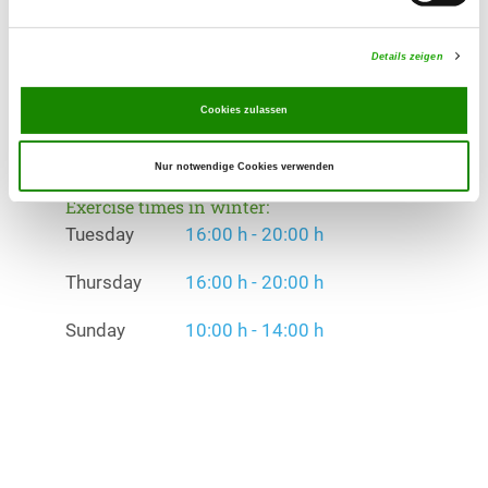
Exercise times in summer:
Details zeigen
Tuesday
16:00 h - 20:00 h
Thursday
16:00 h - 20:00 h
Cookies zulassen
Sunday
10:00 h - 14:00 h
Nur notwendige Cookies verwenden
Exercise times in winter:
Tuesday
16:00 h - 20:00 h
Thursday
16:00 h - 20:00 h
Sunday
10:00 h - 14:00 h