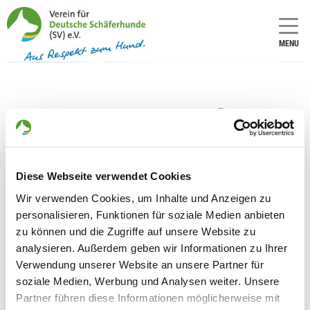
MENU
OG - Stuttgart-Nord e.V.
Number of
Number of
local group
national
(only for
group (only
Diese Webseite verwendet Cookies
applicants
for
Wir verwenden Cookies, um Inhalte und Anzeigen zu
in
applicants
Germany):
in
personalisieren, Funktionen für soziale Medien anbieten
Germany):
1553
zu können und die Zugriffe auf unsere Website zu
13
analysieren. Außerdem geben wir Informationen zu Ihrer
Verwendung unserer Website an unsere Partner für
soziale Medien, Werbung und Analysen weiter. Unsere
Information about the local group
Partner führen diese Informationen möglicherweise mit
Contact: