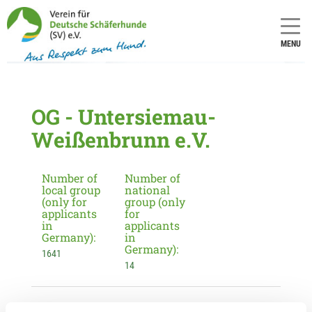
MENU
OG - Untersiemau-
Weißenbrunn e.V.
Number of
Number of
local group
national
(only for
group (only
applicants
for
in
applicants
Germany):
in
Germany):
1641
14
Information about the local group