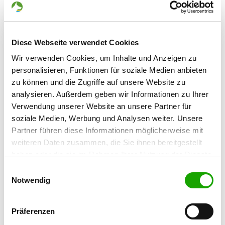
Contact:
Susanne Jahrling
Coburger Str. 14
Diese Webseite verwendet Cookies
96482 Ahorn-Witzmannsberg
Wir verwenden Cookies, um Inhalte und Anzeigen zu
Training ground:
personalisieren, Funktionen für soziale Medien anbieten
Seewiesenstr. 15
zu können und die Zugriffe auf unsere Website zu
96253 Untersiemau-Weißenbrunn
analysieren. Außerdem geben wir Informationen zu Ihrer
Verwendung unserer Website an unsere Partner für
Phone:
soziale Medien, Werbung und Analysen weiter. Unsere
09561 6753009
Partner führen diese Informationen möglicherweise mit
Fax:
weiteren Daten zusammen, die Sie ihnen bereitgestellt
09561 28828
haben oder die sie im Rahmen Ihrer Nutzung der Dienste
gesammelt haben. Sie geben Einwilligung zu unseren
Einwilligungsauswahl
Handy:
Cookies, wenn Sie unsere Webseite weiterhin nutzen.
Notwendig
0160 6389837
E-Mail:
Präferenzen
susannejahrling@aol.com