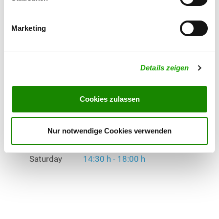
Homepage:
www.schaeferhunde-westerkappeln.de
Marketing
Offer:
Erziehungskurse, Faehrte, Schutzdienst
Details zeigen
Exercise times in summer:
Wednesday
19:00 h - 22:00 h
Cookies zulassen
Saturday
14:30 h - 18:00 h
Exercise times in winter:
Nur notwendige Cookies verwenden
Wednesday
19:00 h - 22:00 h
Saturday
14:30 h - 18:00 h