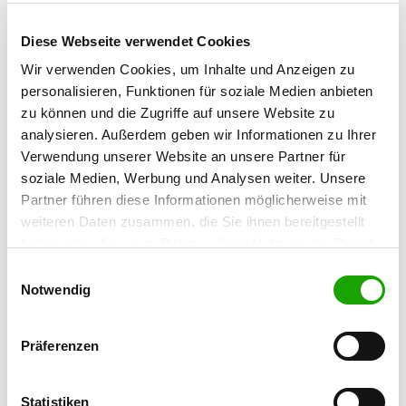
Bernhard Schulte
Osnabrücker Str. 83
Diese Webseite verwendet Cookies
49492 Westerkappeln
Wir verwenden Cookies, um Inhalte und Anzeigen zu
Training ground:
personalisieren, Funktionen für soziale Medien anbieten
zu können und die Zugriffe auf unsere Website zu
Am Schützenweg 19
analysieren. Außerdem geben wir Informationen zu Ihrer
49492 Westerkappeln
Verwendung unserer Website an unsere Partner für
Phone:
soziale Medien, Werbung und Analysen weiter. Unsere
05404 5215
Partner führen diese Informationen möglicherweise mit
weiteren Daten zusammen, die Sie ihnen bereitgestellt
Fax:
haben oder die sie im Rahmen Ihrer Nutzung der Dienste
05404 729680
gesammelt haben. Sie geben Einwilligung zu unseren
Einwilligungsauswahl
Handy:
Cookies, wenn Sie unsere Webseite weiterhin nutzen.
Notwendig
0176 97321859
Präferenzen
E-Mail:
a-b-schulte@gmx.de
Statistiken