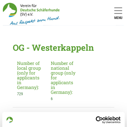
MENU
OG - Westerkappeln
Number of
Number of
local group
national
(only for
group (only
applicants
for
in
applicants
Germany):
in
Germany):
729
6
Information about the local group
Contact: