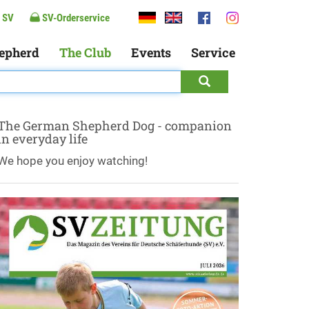
 SV
SV-Orderservice
epherd
The Club
Events
Service
The German Shepherd Dog - companion
in everyday life
We hope you enjoy watching!