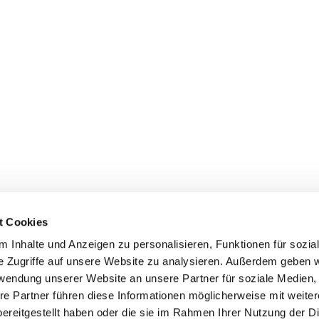
t Cookies
 Inhalte und Anzeigen zu personalisieren, Funktionen für sozia
e Zugriffe auf unsere Website zu analysieren. Außerdem geben w
rwendung unserer Website an unsere Partner für soziale Medien
Events
Service
re Partner führen diese Informationen möglicherweise mit weite
Association's main events
Become a member
ereitgestellt haben oder die sie im Rahmen Ihrer Nutzung der D
Supra-regional events VDH/FCI
Paymentsystem