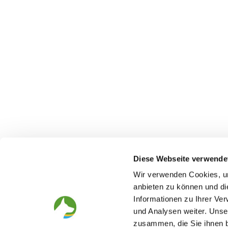
Diese Webseite verwende
Wir verwenden Cookies, um
anbieten zu können und di
Informationen zu Ihrer Ve
The German Shepherd
The Club
und Analysen weiter. Unse
Everything about the breed
Structur
zusammen, die Sie ihnen b
Breeding and upbringing
SV magazine