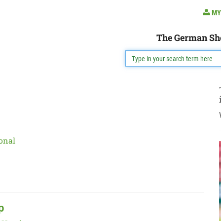
MY
The German Sh
onal
p