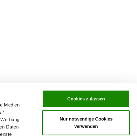
Cookies zulassen
le Medien
ir
Nur notwendige Cookies
, Werbung
verwenden
ren Daten
ienste