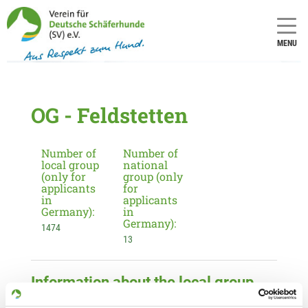
MENU
OG - Feldstetten
Number of
Number of
local group
national
(only for
group (only
applicants
for
in
applicants
Germany):
in
Germany):
1474
13
Information about the local group
Contact: