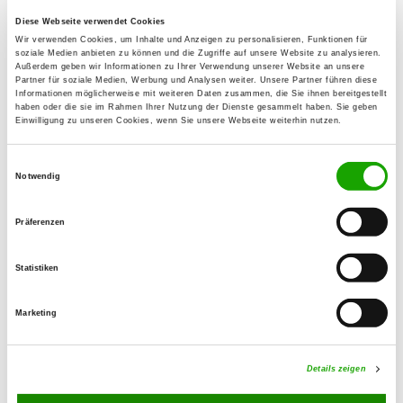
Annette Friedrich
Diese Webseite verwendet Cookies
Höhenweg 16
Wir verwenden Cookies, um Inhalte und Anzeigen zu personalisieren, Funktionen für
soziale Medien anbieten zu können und die Zugriffe auf unsere Website zu analysieren.
89150 Laichingen
Außerdem geben wir Informationen zu Ihrer Verwendung unserer Website an unsere
Partner für soziale Medien, Werbung und Analysen weiter. Unsere Partner führen diese
Training ground:
Informationen möglicherweise mit weiteren Daten zusammen, die Sie ihnen bereitgestellt
haben oder die sie im Rahmen Ihrer Nutzung der Dienste gesammelt haben. Sie geben
auf Nattenbuch
Einwilligung zu unseren Cookies, wenn Sie unsere Webseite weiterhin nutzen.
89150 Feldstetten
E-Mail:
Einwilligungsauswahl
Notwendig
friedrich.annette@gmx.de
Homepage:
Präferenzen
www.og-feldstetten.de
Statistiken
Offer:
Faehrte
Marketing
Exercise times in summer:
Details zeigen
Tuesday
from 18:00 h