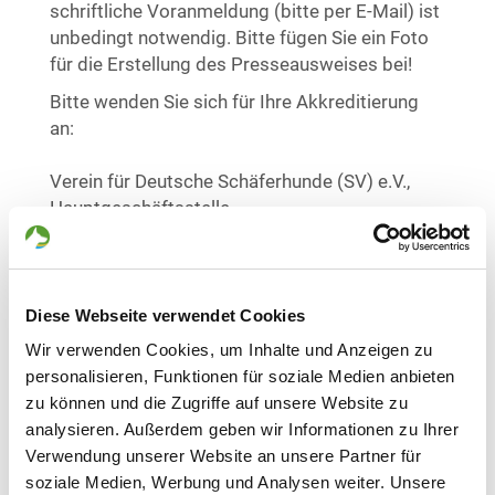
schriftliche Voranmeldung (bitte per E-Mail) ist
unbedingt notwendig. Bitte fügen Sie ein Foto
für die Erstellung des Presseausweises bei!
Bitte wenden Sie sich für Ihre Akkreditierung
an:
Verein für Deutsche Schäferhunde (SV) e.V.,
Hauptgeschäftsstelle,
Steinerne Furt 71, 86167 Augsburg
sekretariat
@
schaeferhunde
.
de
E-Mail:
Beachten Sie bitte auch den
Diese Webseite verwendet Cookies
Akkreditierungsservice auf den Veranstaltungs-
Wir verwenden Cookies, um Inhalte und Anzeigen zu
Homepages.
personalisieren, Funktionen für soziale Medien anbieten
zu können und die Zugriffe auf unsere Website zu
Ansprechpartnerin im Vorfeld und während
analysieren. Außerdem geben wir Informationen zu Ihrer
der Veranstaltung im Stadion:
Verwendung unserer Website an unsere Partner für
soziale Medien, Werbung und Analysen weiter. Unsere