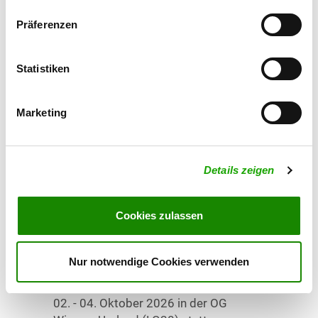
Präferenzen
11.02.2026 - 10:21 Uhr
Historischer Rückblick:
Statistiken
Schafzucht in Groß Stieten
Groß Stieten und die Schafhaltung
Marketing
verbindet eine Tradition, die bis ins 19.
Jahrhundert reicht. Erfahren Sie mehr
über die Geschichte des Guts, die Rolle
Details zeigen
der Schäferhunde und die…
jetzt lesen
Cookies zulassen
08.01.2026 - 15:41 Uhr
BLH 2026
Nur notwendige Cookies verwenden
Das Bundesleistungshüten findet vom
02. - 04. Oktober 2026 in der OG