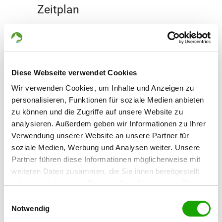
Zeitplan
Hier finden Sie die Zeitpläne.
jetzt lesen
Diese Webseite verwendet Cookies
05.08.2026 - 14:21 Uhr
Grußworte
Wir verwenden Cookies, um Inhalte und Anzeigen zu
personalisieren, Funktionen für soziale Medien anbieten
Hier finden Sie die Grußworte.
zu können und die Zugriffe auf unsere Website zu
analysieren. Außerdem geben wir Informationen zu Ihrer
jetzt lesen
Verwendung unserer Website an unsere Partner für
soziale Medien, Werbung und Analysen weiter. Unsere
12.03.2026 - 09:26 Uhr
Partner führen diese Informationen möglicherweise mit
Richter
weiteren Daten zusammen, die Sie ihnen bereitgestellt
haben oder die sie im Rahmen Ihrer Nutzung der Dienste
Hier finden Sie die Richter der
gesammelt haben. Sie geben Einwilligung zu unseren
Einwilligungsauswahl
Veranstaltung.
Cookies, wenn Sie unsere Webseite weiterhin nutzen.
Notwendig
jetzt lesen