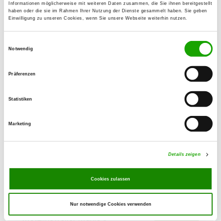
Details
Informationen möglicherweise mit weiteren Daten zusammen, die Sie ihnen bereitgestellt
70734 Fellbach
haben oder die sie im Rahmen Ihrer Nutzung der Dienste gesammelt haben. Sie geben
Einwilligung zu unseren Cookies, wenn Sie unsere Webseite weiterhin nutzen.
OG - Ludwigsburg-Oßweil
Einwilligungsauswahl
Schmidener Str. 1
Notwendig
Details
71640 Ludwigsburg
Präferenzen
OG - Plochingen e.V.
Statistiken
Am Bruckenbach 10
Details
73207 Plochingen
Marketing
OG - Böbingen/Rems e.V.
Details zeigen
Im Fellbach
Details
73560 Böbingen/Rems
Cookies zulassen
OG - Rems-Wieslauftal e.V.
Nur notwendige Cookies verwenden
Metzlinsweiler Mühle 3