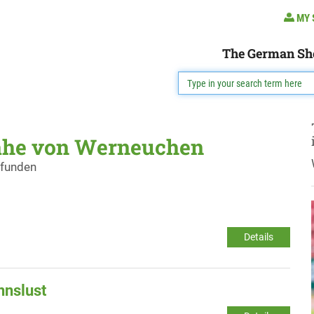
MY 
The German Sh
Nähe von Werneuchen
efunden
Details
nnslust