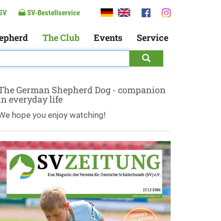
SV
SV-Bestellservice
epherd
The Club
Events
Service
The German Shepherd Dog - companion
in everyday life
We hope you enjoy watching!