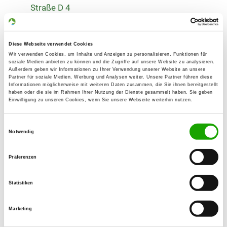
Straße D 4
13629 Berlin
Übungsplatz:
Diese Webseite verwendet Cookies
Waidmannsluster Damm 85
Wir verwenden Cookies, um Inhalte und Anzeigen zu personalisieren, Funktionen für
13469 Berlin
soziale Medien anbieten zu können und die Zugriffe auf unsere Website zu analysieren.
Außerdem geben wir Informationen zu Ihrer Verwendung unserer Website an unsere
Handy:
Partner für soziale Medien, Werbung und Analysen weiter. Unsere Partner führen diese
Informationen möglicherweise mit weiteren Daten zusammen, die Sie ihnen bereitgestellt
0177 7708175
haben oder die sie im Rahmen Ihrer Nutzung der Dienste gesammelt haben. Sie geben
Einwilligung zu unseren Cookies, wenn Sie unsere Webseite weiterhin nutzen.
E-Mail:
dr.andreavoigt@gmail.com
Einwilligungsauswahl
Notwendig
Homepage:
www.og-hermsdorf-waidmannslust.de
Präferenzen
Angebot:
Statistiken
Junghundgruppe, Erziehungskurse, Agility
Marketing
Übungszeiten im Sommer: