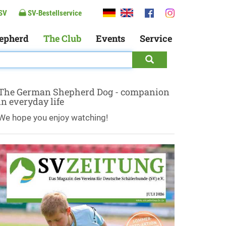
SV
SV-Bestellservice
epherd
The Club
Events
Service
The German Shepherd Dog - companion
in everyday life
We hope you enjoy watching!