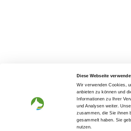
Diese Webseite verwende
Wir verwenden Cookies, um
anbieten zu können und di
Informationen zu Ihrer Ve
The German Shepherd
The Club
und Analysen weiter. Unse
zusammen, die Sie ihnen b
Everything about the breed
Structur
Breeding and upbringing
SV magazine
gesammelt haben. Sie gebe
Activ with dog
Local groups
nutzen.
Helper and saviour
Youth