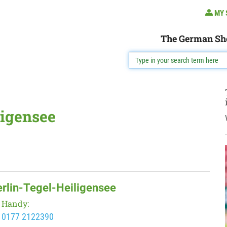
MY 
The German Sh
ligensee
erlin-Tegel-Heiligensee
Handy:
0177 2122390