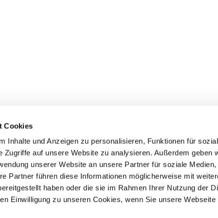
t Cookies
 Inhalte und Anzeigen zu personalisieren, Funktionen für sozia
e Zugriffe auf unsere Website zu analysieren. Außerdem geben w
rwendung unserer Website an unsere Partner für soziale Medien
Events
Service
re Partner führen diese Informationen möglicherweise mit weite
ereitgestellt haben oder die sie im Rahmen Ihrer Nutzung der D
Association's main events
Become a member
Supra-regional events VDH/FCI
Paymentsystem
n Einwilligung zu unseren Cookies, wenn Sie unsere Webseite 
Events calender
Forms, information b
directories