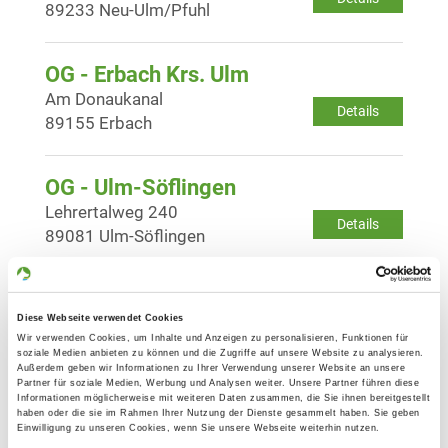
89233 Neu-Ulm/Pfuhl
OG - Erbach Krs. Ulm
Am Donaukanal
Details
89155 Erbach
OG - Ulm-Söflingen
Lehrertalweg 240
Details
89081 Ulm-Söflingen
OG - Ulm/Neu-Ulm gegr. 1910 e.V.
Diese Webseite verwendet Cookies
Muthenhölzle 25
Details
Wir verwenden Cookies, um Inhalte und Anzeigen zu personalisieren, Funktionen für
89231 Neu-Ulm
soziale Medien anbieten zu können und die Zugriffe auf unsere Website zu analysieren.
Außerdem geben wir Informationen zu Ihrer Verwendung unserer Website an unsere
Partner für soziale Medien, Werbung und Analysen weiter. Unsere Partner führen diese
Informationen möglicherweise mit weiteren Daten zusammen, die Sie ihnen bereitgestellt
OG - Babenhausen e.V.
haben oder die sie im Rahmen Ihrer Nutzung der Dienste gesammelt haben. Sie geben
Einwilligung zu unseren Cookies, wenn Sie unsere Webseite weiterhin nutzen.
Ulmer Str. 28