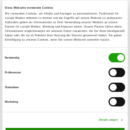
89143 Blaubeuren
Diese Webseite verwendet Cookies
Übungsplatz:
Wir verwenden Cookies, um Inhalte und Anzeigen zu personalisieren, Funktionen für
soziale Medien anbieten zu können und die Zugriffe auf unsere Website zu analysieren.
Am Klausenwald
Außerdem geben wir Informationen zu Ihrer Verwendung unserer Website an unsere
89250 Senden
Partner für soziale Medien, Werbung und Analysen weiter. Unsere Partner führen diese
Informationen möglicherweise mit weiteren Daten zusammen, die Sie ihnen bereitgestellt
Handy:
haben oder die sie im Rahmen Ihrer Nutzung der Dienste gesammelt haben. Sie geben
Einwilligung zu unseren Cookies, wenn Sie unsere Webseite weiterhin nutzen.
01776822408
E-Mail:
Einwilligungsauswahl
Notwendig
thomasmittermayrmesner@gmail.com
Homepage:
Präferenzen
www.dogsportfun.com
Statistiken
Angebot:
Schutzdienst
Marketing
Übungszeiten im Sommer:
Details zeigen
Donnerstag
18:00 h - 22:00 h