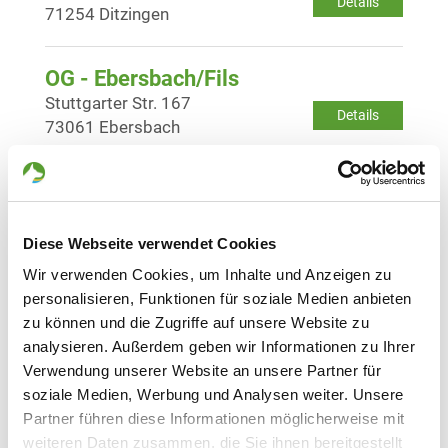
Details
71254 Ditzingen
OG - Ebersbach/Fils
Stuttgarter Str. 167
Details
73061 Ebersbach
OG - Echterdingen e.V.
Im Stützle 7
Details
70771 Leinfelden-Echterdingen
Diese Webseite verwendet Cookies
Wir verwenden Cookies, um Inhalte und Anzeigen zu
personalisieren, Funktionen für soziale Medien anbieten
OG - Esslingen/Neckar
zu können und die Zugriffe auf unsere Website zu
Amselweg 12
Details
analysieren. Außerdem geben wir Informationen zu Ihrer
73730 Esslingen
Verwendung unserer Website an unsere Partner für
soziale Medien, Werbung und Analysen weiter. Unsere
OG - Fellbach
Partner führen diese Informationen möglicherweise mit
Im Erbach
weiteren Daten zusammen, die Sie ihnen bereitgestellt