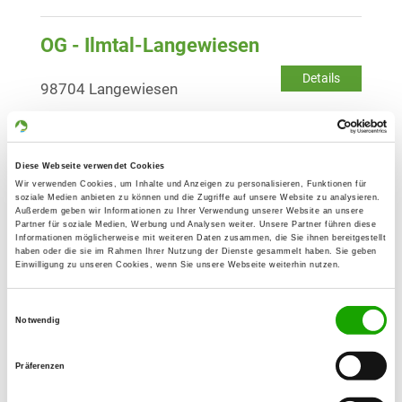
OG - Ilmtal-Langewiesen
Details
98704 Langewiesen
OG - Zella-Mehlis "Am Finkenhügel"
e.V.
Diese Webseite verwendet Cookies
Wir verwenden Cookies, um Inhalte und Anzeigen zu personalisieren, Funktionen für
Am Finkenhügel
soziale Medien anbieten zu können und die Zugriffe auf unsere Website zu analysieren.
Details
98544 Zella-Mehlis
Außerdem geben wir Informationen zu Ihrer Verwendung unserer Website an unsere
Partner für soziale Medien, Werbung und Analysen weiter. Unsere Partner führen diese
Informationen möglicherweise mit weiteren Daten zusammen, die Sie ihnen bereitgestellt
haben oder die sie im Rahmen Ihrer Nutzung der Dienste gesammelt haben. Sie geben
OG - Königsee/Thür.
Einwilligung zu unseren Cookies, wenn Sie unsere Webseite weiterhin nutzen.
Dr. Dinkler Allee 11 C
Details
Einwilligungsauswahl
07426 Königsee
Notwendig
OG - Cursdorf/Meuselbach
Präferenzen
Laubtalstr. 16