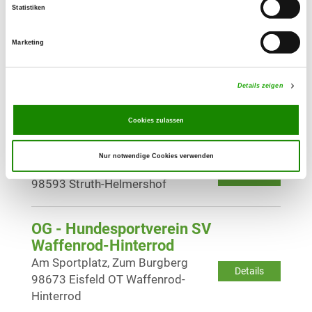
Details
98744 Schwarzatal OT Meuselbach
Statistiken
Marketing
OG - Schmalkalden e.V.
Details
98574 Schmalkalden
Details zeigen
Cookies zulassen
OG - Struth-Helmershof "Am
Düschenberg"
Nur notwendige Cookies verwenden
Helmerser Feld
Details
98593 Struth-Helmershof
OG - Hundesportverein SV
Waffenrod-Hinterrod
Am Sportplatz, Zum Burgberg
Details
98673 Eisfeld OT Waffenrod-
Hinterrod