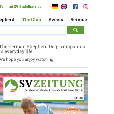
SV
SV-Bestellservice
epherd
The Club
Events
Service
The German Shepherd Dog - companion
in everyday life
We hope you enjoy watching!