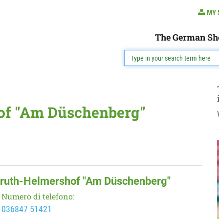
MY 
The German Sh
of "Am Düschenberg"
Struth-Helmershof "Am Düschenberg"
Numero di telefono:
036847 51421