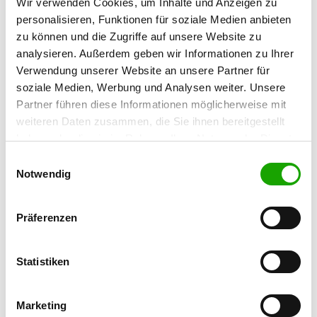
Wir verwenden Cookies, um Inhalte und Anzeigen zu
98617 Meiningen, Dreißigacker
personalisieren, Funktionen für soziale Medien anbieten
Übungsplatz:
zu können und die Zugriffe auf unsere Website zu
An alten Flugplatz 8
analysieren. Außerdem geben wir Informationen zu Ihrer
98617 Meiningen
Verwendung unserer Website an unsere Partner für
Numero di telefono:
soziale Medien, Werbung und Analysen weiter. Unsere
03693 931205
Partner führen diese Informationen möglicherweise mit
weiteren Daten zusammen, die Sie ihnen bereitgestellt
E-Mail:
haben oder die sie im Rahmen Ihrer Nutzung der Dienste
sv-ogmeiningen@gmx.de
gesammelt haben. Sie geben Einwilligung zu unseren
Einwilligungsauswahl
Cookies, wenn Sie unsere Webseite weiterhin nutzen.
Notwendig
Homepage:
sv-meiningen.de.tl
Präferenzen
Angebot:
Welpenspielstunde, Faehrte, Unterordnung,
Statistiken
Schutzdienst, Anleitung zum „Meininger
Hundeführerschein“
Marketing
Übungszeiten im Sommer: