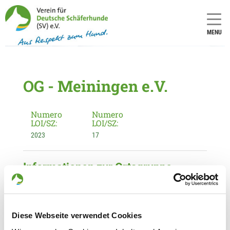
MENU
OG - Meiningen e.V.
Numero
Numero
LOI/SZ:
LOI/SZ:
2023
17
Informationen zur Ortsgruppe
Meiningen e.V.
Kontakt:
Beate Rittig
Diese Webseite verwendet Cookies
Meininger Fußweg 1