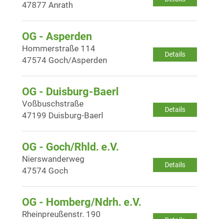
47877 Anrath
OG - Asperden
Hommerstraße 114
Details
47574 Goch/Asperden
OG - Duisburg-Baerl
Voßbuschstraße
Details
47199 Duisburg-Baerl
OG - Goch/Rhld. e.V.
Nierswanderweg
Details
47574 Goch
OG - Homberg/Ndrh. e.V.
Rheinpreußenstr. 190