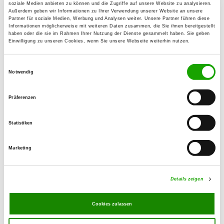
41169 Mönchengladbach
soziale Medien anbieten zu können und die Zugriffe auf unsere Website zu analysieren.
Außerdem geben wir Informationen zu Ihrer Verwendung unserer Website an unsere
Übungsplatz:
Partner für soziale Medien, Werbung und Analysen weiter. Unsere Partner führen diese
Informationen möglicherweise mit weiteren Daten zusammen, die Sie ihnen bereitgestellt
Am Schlibecker Berg 9
haben oder die sie im Rahmen Ihrer Nutzung der Dienste gesammelt haben. Sie geben
Einwilligung zu unseren Cookies, wenn Sie unsere Webseite weiterhin nutzen.
41334 Nettetal
Handy:
Einwilligungsauswahl
0157 37289656
Notwendig
E-Mail:
Präferenzen
mirahmen@aol.com
Statistiken
Homepage:
www.og-nettetal-hinsbeck.de
Marketing
Angebot:
Faehrte, Unterordnung, Schutzdienst
Details zeigen
Übungszeiten im Sommer:
Cookies zulassen
Dienstag
17:00 h - 21:00 h